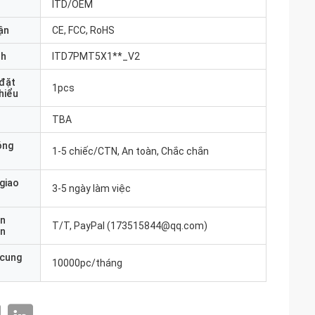
ITD/OEM
ận
CE, FCC, RoHS
nh
ITD7PMT5X1**_V2
 đặt
1pcs
thiểu
TBA
óng
1-5 chiếc/CTN, An toàn, Chắc chắn
 giao
3-5 ngày làm việc
ản
T/T, PayPal (173515844@qq.com)
án
 cung
10000pc/tháng