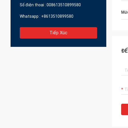
Số điện thoại :
008613510899580
Mức
Whatsapp :
+8613510899580
Tiếp Xúc
ĐỂ