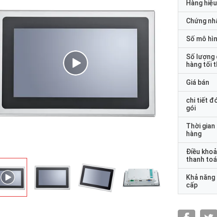
Hàng hiệu
Chứng nh
Số mô hì
Số lượng
hàng tối 
Giá bán
chi tiết đ
gói
Thời gian
hàng
Điều kho
thanh to
Khả năng
cấp