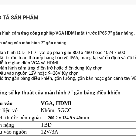
 TẢ SẢN PHẨM
 hình cảm ứng công nghiệp VGA HDMI mặt trước IP65 7" gắn nhúng,
h năng của màn hình 7" gắn nhúng
àn hình LCD TFT 7" với độ phân giải 800 x 480 hoặc 1024 x 600
ặt trước tuân thủ xếp hạng bảo vệ IP65, mang lại sự ổn định và độ 
Hỗ trợ giao diện VGA và HDMI
Màn hình cảm ứng điện trở hoặc điện dung tùy chọn
Đầu vào nguồn 12V hoặc 9~28V tùy chọn
ỗ trợ gắn bảng điều khiển, gắn tường, gắn bàn hoặc gắn cánh tay V
ng số kỹ thuật của màn hình 7" gắn bảng điều khiển
u vào
VGA, HDMI
 liệu vỏ
Nhôm, SGCC
ch thước bên ngoài
mm
200.2 x 134.9 x 40
n nặng
TBD
u vào nguồn
12V/3A