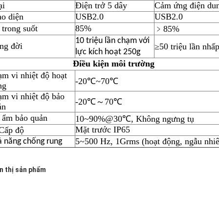
ại
Điện trở 5 dây
Cảm ứng điện du
ao diện
USB2.0
USB2.0
 trong suốt
85%
﹥
85%
10 triệu lần chạm với
ng đời
≥
50 triệu lần nhấ
lực kích hoạt 250g
Điều kiện môi trường
m vi nhiệt độ hoạt
-20℃~70℃
ng
ạm vi nhiệt độ bảo
-20℃
～
70℃
ản
 ẩm bảo quản
10~90%@30℃, Không ngưng tụ
Mặt trước IP65
Cấp độ
5~500 Hz, 1Grms (hoạt động, ngẫu nhi
ả năng chống rung
n thị sản phẩm