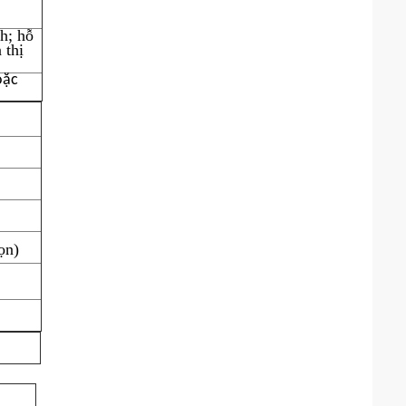
h; hỗ
 thị
oặc
ọn)