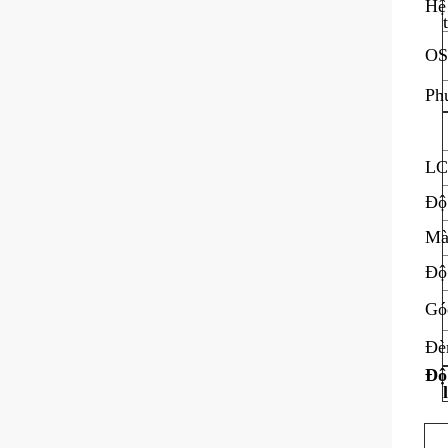
Hệ
O
Ph
L
Độ
Mà
Độ
Gó
Đè
Độ