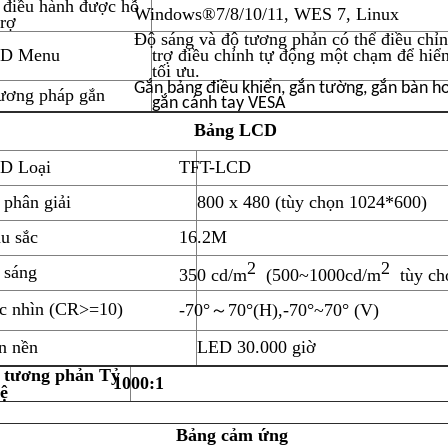
 điều hành được hỗ
Windows®7/8/10/11, WES 7, Linux
trợ
Độ sáng và độ tương phản có thể điều chỉn
SD
Menu
trợ điều chỉnh tự động một chạm để hiển
tối ưu.
Gắn bảng điều khiển, gắn tường, gắn bàn h
ương pháp gắn
gắn cánh tay VESA
Bảng LCD
CD
Loại
TFT-LCD
 phân giải
800 x 480 (tùy chọn 1024*600)
u sắc
16.2M
2
2
 sáng
350 cd/m
(500~1000cd/m
tùy ch
c nhìn (CR>=10)
-70°
～70
°(H),-70°~70° (V)
n nền
LED 30.000 giờ
 tương phản
Tỷ
1000:1
lệ
Bảng cảm ứng