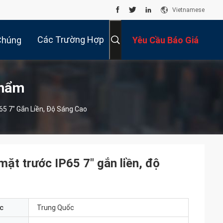
Vietnamese
Các Trường Hợp
Chúng
Yêu Cầu Báo Giá
Tôi
Phẩm
5 7" Gắn Liền, Độ Sáng Cao
t trước IP65 7" gắn liền, độ
c
Trung Quốc