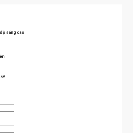
 độ sáng cao
bền
ESA