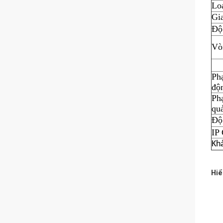
Lo
Gi
Độ
Vò
Phạ
độ
Ph
qu
Độ
IP
Kh
Hiể