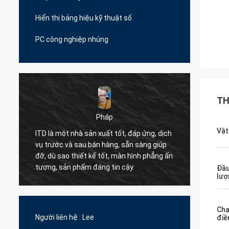
Hiển thị bảng hiệu kỹ thuật số
PC công nghiệp nhúng
TH
Pháp
Marcelo
Vật
ột nhà sản xuất tốt, đáp ứng, dịch
 và sau bán hàng, sẵn sàng giúp
ITD rất hân hạnh được làm
ao thiết kế tốt, màn hình phẳng ấn
một đối tác chiến lược có gi
ản phẩm đáng tin cậy.
Đầu
lượ
Chạ
Người liên hệ :
Lee
điề