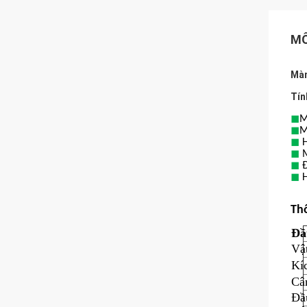
MÔ
Màn
Tín
◼
M
◼
M
◼
◼
◼
◼
H
Thô
Đầ
Vật
Kí
Câ
Đầ