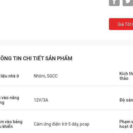
Giá Tốt
ÔNG TIN CHI TIẾT SẢN PHẨM
Ống kính
Kích t
 liệu nhà ở
Nhôm, SGCC
ITD đã cung cấp cho chúng tôi một loạt
thảo
 việc cùng và là
các cấu hình của màn hình cảm ứng công
á trị.
nghiệp, màn hình và các sản phẩm máy
tính nhúng cả với số lượng lớn và nhỏ.
 vào năng
12V/3A
Độ sá
ng
m vào bảng
Phạm v
Cảm ứng điện trở 5 dây, pcap
u khiển
hoạt đ