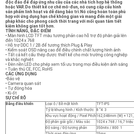
độc đáo để đáp ứng nhu cầu của các nhà tích hợp hệ thống
POLICY
hoặc VAR.Do thiết kế cơ chế mô-đun, nó cung cấp cấu hình
sản phẩm linh hoạt và dễ dàng bảo trì.Nó cũng hoàn toàn phù
hợp với ứng dụng hạn chế không gian và mang đến một giải
pháp khác cho phong cách thời trang với mối quan tâm tiết
kiệm không gian tốt hơn.
TÍNH NĂNG, ĐẶC ĐIỂM
• Màn hình LCD TFT màu tương phản cao hỗ trợ độ phân giải lên
đến 1024 x 768
• Hỗ trợ DDC 1 / 2B để tương thích Plug & Play
• Kiểm soát OSD nâng cao để điều chỉnh chất lượng hình ảnh
• Tất cả kết cấu thép được thiết kế cho môi trường công nghiệp
và khắc nghiệt
• Đèn nền LED cho phép xem tối ưu trong mọi điều kiện ánh sáng
• Tuân thủ CE, FCC, RoHS
CÁC ỨNG DỤNG
•Bảo vệ
• Camera quan sát
• Tự động hóa
• Ki-ốt
SỰ CHỈ RÕ
Bảng điều khiển
Loại ô / Bề mặt kính
TFT-IPS
Tỷ lệ khung hình / Kích thước
8 ”4: 3
Khu vực hoạt động / Pixel Pitch
162,048mm (W) × 121,
Độ phân giải gốc / Màu sắc
1024 x 768 / 16,7 triệu
Độ sáng / Độ tương phản
350nits / 800: 1
Thời gian đáp ứng
25ms