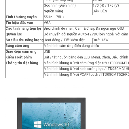
Góc nhìn (Điển hình)
170 (H) / 170 (V)
Nguồn sáng
DẪN ĐẾN
Tính thường xuyên
55Hz ~ 75Hz
Tín hiệu đầu vào
VGA
Các tính năng tiện lợi
Điều chỉnh đèn nền, Cắm & Chạy, Đa ngôn ngữ OSD
Quyền lực
Bộ chuyển đổi nguồn AC-to-12VDC bên ngoài với cảm 
Sự tiêu thụ năng lượng
Hoạt động / Tiết kiệm điện
Dưới 15W
Bảng cảm ứng
Màn hình cảm ứng điện dung chiếu
Giao diện cảm ứng
USB
Kiểm soát phím
Bật / tắt nguồn bằng đèn LED, Menu, Chọn, Điều chỉnh 
Thông tin đặt hàng
Màn hình khung 8 ”với cảm ứng điện trở / ITD08CM
Màn hình khung 8 ”với kính cường lực / ITD08CMG1
Màn hình khung 8 ”với PCAP touch / ITD08CMT52HR