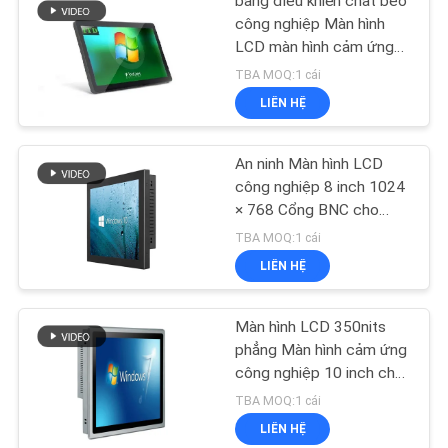
bảng điều khiển chất béo
công nghiệp Màn hình
LCD màn hình cảm ứng
điện dung IP65 phía
TBA MOQ:1 cái
trước
LIÊN HỆ
An ninh Màn hình LCD
công nghiệp 8 inch 1024
× 768 Cổng BNC cho
màn hình camera quan
TBA MOQ:1 cái
sát
LIÊN HỆ
Màn hình LCD 350nits
phẳng Màn hình cảm ứng
công nghiệp 10 inch cho
robot
TBA MOQ:1 cái
LIÊN HỆ