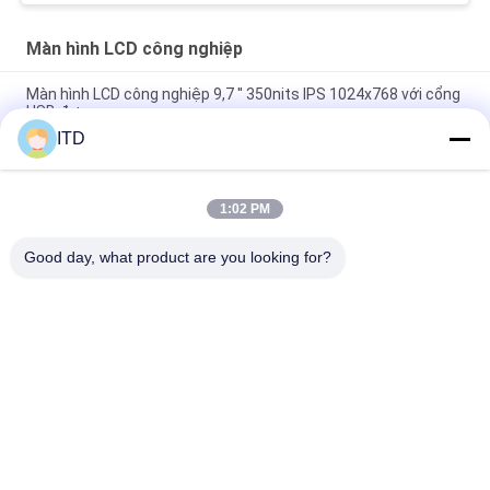
Màn hình LCD công nghiệp
Màn hình LCD công nghiệp 9,7 '' 350nits IPS 1024x768 với cổng
USB đơn
ITD
Màn hình LCD công nghiệp DC12V Màn hình cảm ứng điện
dung XGA hỗ trợ USB
1:02 PM
Khung màn hình LCD công nghiệp OEM 75'' Gắn VESA với vỏ
thép
Good day, what product are you looking for?
Danh mục phổ biến
Tất cả
các
Màn Hình LCD Công 
Bảng Điều Khiển 
Nghiệp
Cảm Ứng
Màn Hình Cảm Ứng 
Bảng Điều Khiển 
Công Nghiệp
Công Nghiệp