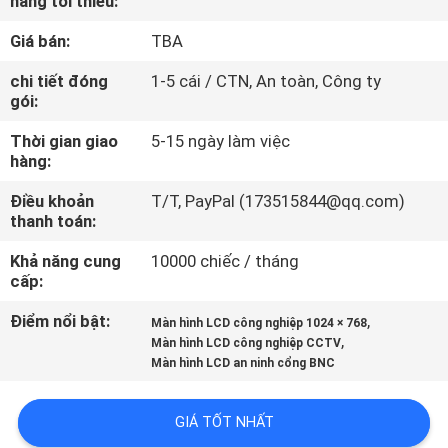
hàng tối thiểu:
Giá bán:
TBA
THAM
QUAN
chi tiết đóng
1-5 cái / CTN, An toàn, Công ty
gói:
NHÀ
Thời gian giao
5-15 ngày làm việc
MÁY
hàng:
Điều khoản
T/T, PayPal (173515844@qq.com)
KIỂM
thanh toán:
SOÁT
Khả năng cung
10000 chiếc / tháng
CHẤT
cấp:
LƯỢNG
Điểm nổi bật:
,
Màn hình LCD công nghiệp 1024 × 768
,
Màn hình LCD công nghiệp CCTV
Màn hình LCD an ninh cổng BNC
LIÊN
HỆ
GIÁ TỐT NHẤT