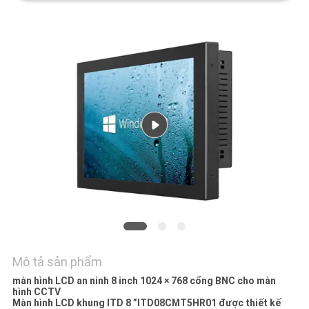
CHÚNG
TÔI
YÊU
CẦU
BÁO
GIÁ
SƠ
ĐỒ
TRANG
WEB
Mô tả sản phẩm
màn hình LCD an ninh 8 inch 1024 × 768 cổng BNC cho màn
PRIVACY
hình CCTV
Màn hình LCD khung ITD 8 ”ITD08CMT5HR01 được thiết kế