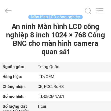
2026
Shenzhen
ITD
Display
Equipment
Màn hình LCD công nghiệp
Co.,
Ltd..
An ninh Màn hình LCD công
NHÀ
All
Rights
Reserved.
nghiệp 8 inch 1024 × 768 Cổng
CÁC
BNC cho màn hình camera
SẢN
quan sát
PHẨM
Nguồn gốc:
Trung Quốc
VIDEO
Hàng hiệu:
ITD/OEM
Chứng nhận:
CE, FCC, RoHS
VỀ
Số mô hình:
ITD08CMNA01
CHÚNG
TÔI
Số lượng đặt
1 cái