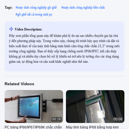
Tags:
#
máy tính công nghiệp gồ ghề
#
máy tính công nghiệp bền chắc
#
gồ ghề tất cả trong một pc
Video Description:
Hãy xem phần tổng quan này để khám phá lý do tại sao nhiều chuyên gia lại chú
ý đến phương pháp này. Trong video này, chúng tôi trình bày quy trình cài đặt và
hiệu suất thực tế của máy tính bảng màn hình cảm ứng chắc chắn 21,5" trong môi
trường công nghiệp. Bạn sẽ thấy xếp hạng chống nước IP66/IP67, kết cấu thép
không gỉ và nhiều tùy chọn bộ xử lý khiến nó trở nên lý tưởng cho các ứng dụng
giám sát, tự động hóa và sản xuất khắc nghiệt như thế nào.
Related Videos
00:26
00:08
PC bảng IP66/IP67/IP69K chắc chắn
Máy tính bảng IP68 bằng hợp kim