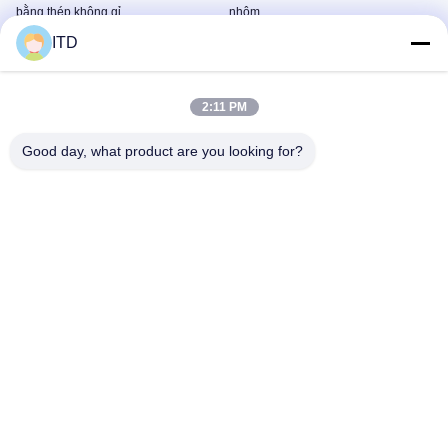
bằng thép không gỉ
nhôm
Rugged IP67 Panel PCs
Rugged IP67 Panel PCs
ITD
February 23, 2023
April 21, 2022
2:11 PM
Good day, what product are you looking for?
00:20
00:34
Màn hình LCD gắn giá đỡ từ ITD-
Máy tính bảng cảm ứng PCAP 21,5
TECH
inch có chân dung đầu đọc NFC
RFID
Industrial Touchscreen LCD
Touch Panel PCs
Monitors
June 24, 2022
June 14, 2022
00:17
00:14
19 inch CPU i3 Stainless Steel Panel
màn hình cảm ứng gắn trên bảng
PC cho tự động hóa sản xuất thực
điều khiển