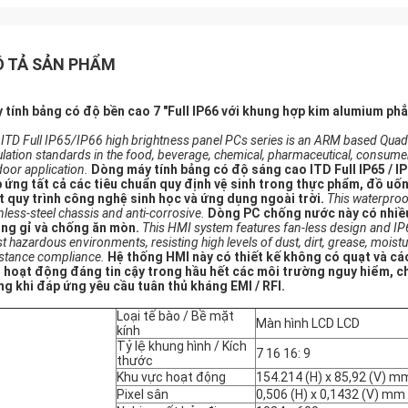
 TẢ SẢN PHẨM
 tính bảng có độ bền cao 7 "Full IP66 với khung hợp kim alumium ph
 ITD Full IP65/IP66 high brightness panel PCs series is an ARM based Qua
ulation standards in the food, beverage, chemical, pharmaceutical, consu
door application.
Dòng máy tính bảng có độ sáng cao ITD Full IP65 / I
 ứng tất cả các tiêu chuẩn quy định vệ sinh trong thực phẩm, đồ uố
t quy trình công nghệ sinh học và ứng dụng ngoài trời.
This waterproo
nless-steel chassis and anti-corrosive.
Dòng PC chống nước này có nhiều
ng gỉ và chống ăn mòn.
This HMI system features fan-less design and IP
 hazardous environments, resisting high levels of dust, dirt, grease, moist
istance compliance.
Hệ thống HMI này có thiết kế không có quạt và c
 hoạt động đáng tin cậy trong hầu hết các môi trường nguy hiểm, ch
ng khi đáp ứng yêu cầu tuân thủ kháng EMI / RFI.
Loại tế bào / Bề mặt
Màn hình LCD LCD
kính
Tỷ lệ khung hình / Kích
7 16 16: 9
thước
Khu vực hoạt động
154.214 (H) x 85,92 (V) m
Pixel sân
0,506 (H) x 0,1432 (V) mm