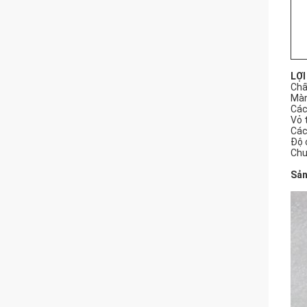
LỢI
Chấ
Màn
Các
Vỏ 
Các
Độ 
Chu
Sản