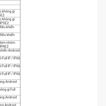
p không gỉ
SE2
p không gỉ
BIPSE2
điều khiển
điều khiển
p kim nhôm
BIPAE2
khiển Android
Full IP / IP66
Full IP / IP66
Full IP / IP66
bảng Android
ông gỉ Full
bảng Android
ảng Android