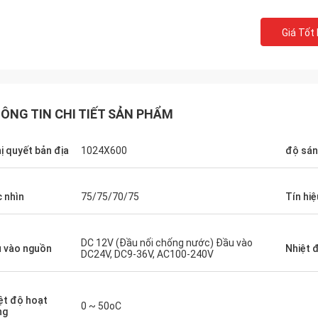
Giá Tốt
ÔNG TIN CHI TIẾT SẢN PHẨM
ị quyết bản địa
1024X600
độ sá
Ống kính
ITD đã cung cấp cho chúng tôi một loạt
ITD là một n
 nhìn
75/75/70/75
Tín hi
các cấu hình của màn hình cảm ứng công
vụ trước và 
nghiệp, màn hình và các sản phẩm máy
đỡ, dù sao t
tính nhúng cả với số lượng lớn và nhỏ.
tượng, sản p
DC 12V (Đầu nối chống nước) Đầu vào
 vào nguồn
Nhiệt 
DC24V, DC9-36V, AC100-240V
ệt độ hoạt
0 ~ 50oC
ng