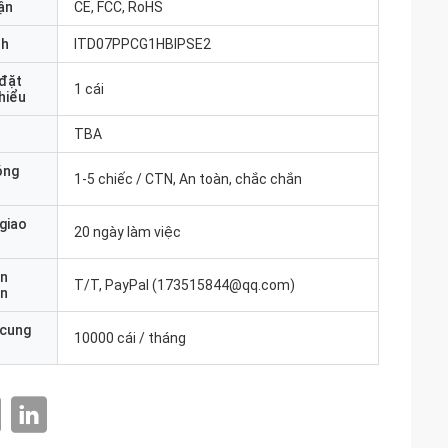
ận
CE, FCC, RoHS
nh
ITD07PPCG1HBIPSE2
 đặt
1 cái
thiểu
TBA
óng
1-5 chiếc / CTN, An toàn, chắc chắn
 giao
20 ngày làm việc
ản
T/T, PayPal (173515844@qq.com)
án
 cung
10000 cái / tháng