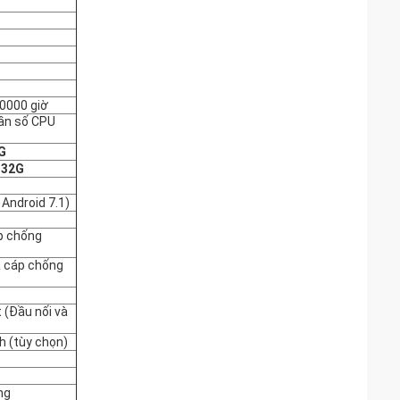
50000 giờ
ần số CPU
G
32G
 Android 7.1)
áp chống
à cáp chống
 (Đầu nối và
 h (tùy chọn)
ng