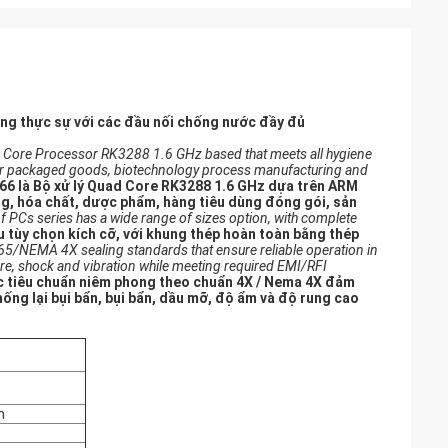
ẳng thực sự với các đầu nối chống nước đầy đủ
d Core Processor RK3288 1.6 GHz based that meets all hygiene
mer packaged goods, biotechnology process manufacturing and
P66 là Bộ xử lý Quad Core RK3288 1.6 GHz dựa trên ARM
ng, hóa chất, dược phẩm, hàng tiêu dùng đóng gói, sản
f PCs series has a wide range of sizes option, with complete
 tùy chọn kích cỡ, với khung thép hoàn toàn bằng thép
65/NEMA 4X sealing standards that ensure reliable operation in
ure, shock and vibration while meeting required EMI/RFI
ác tiêu chuẩn niêm phong theo chuẩn 4X / Nema 4X đảm
ống lại bụi bẩn, bụi bẩn, dầu mỡ, độ ẩm và độ rung cao
m