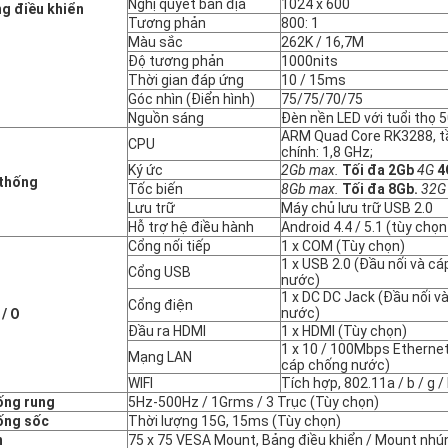
Nghị quyết bản địa
1024 x 600
g điều khiển
Tương phản
800: 1
Màu sắc
262K / 16,7M
Độ tương phản
1000nits
Thời gian đáp ứng
10 / 15ms
Góc nhìn (Điển hình)
75/75/70/75
Nguồn sáng
Đèn nền LED với tuổi thọ 
ARM Quad Core RK3288, t
CPU
chính: 1,8 GHz;
Ký ức
2Gb max.
Tối đa 2Gb
4G
4
thống
Tốc biến
8Gb max.
Tối đa 8Gb.
32G
Lưu trữ
Máy chủ lưu trữ USB 2.0
Hỗ trợ hệ điều hành
Android 4.4 / 5.1 (tùy chọn
Cổng nối tiếp
1 x COM (Tùy chọn)
1 x USB 2.0 (Đầu nối và c
Cổng USB
nước)
1 x DC DC Jack (Đầu nối v
Cổng điện
nước)
 / O
Đầu ra HDMI
1 x HDMI (Tùy chọn)
1 x 10 / 100Mbps Ethernet
Mạng LAN
cáp chống nước)
WIFI
Tích hợp, 802.11a / b / g /
ống rung
5Hz-500Hz / 1Grms / 3 Trục (Tùy chọn)
ống sốc
Thời lượng 15G, 15ms (Tùy chọn)
n
75 x 75 VESA Mount, Bảng điều khiển / Mount nhú