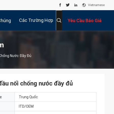
Vietnamese
Các Trường Hợp
Chúng
Yêu Cầu Báo Giá
Tôi
ẩm
 Chống Nước Đầy Đủ
 đầu nối chống nước đầy đủ
c
Trung Quốc
ITD/OEM