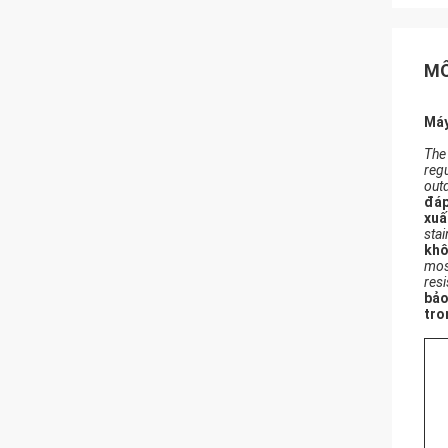
MÔ
Máy
The
reg
out
đáp
xuấ
stai
khô
most
res
bảo
tro