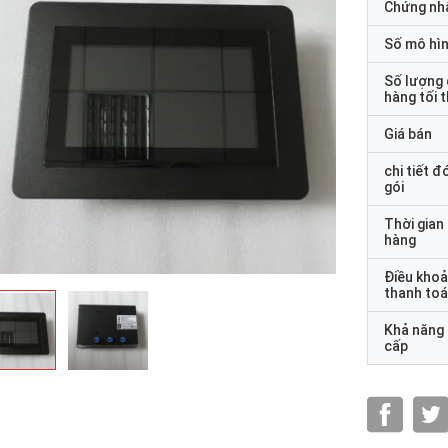
Chứng nh
Số mô hì
Số lượng
hàng tối 
Giá bán
chi tiết đ
gói
Thời gian
hàng
Điều kho
thanh to
Khả năng
cấp