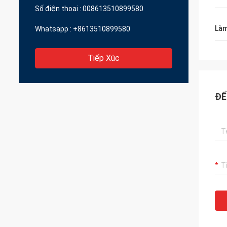
Số điện thoại :
008613510899580
Làm
Whatsapp :
+8613510899580
Tiếp Xúc
ĐỂ