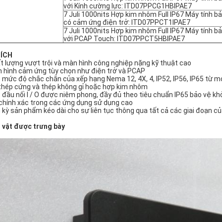
với Kính cường lực: ITD07PPCG1HBIPAE7
7 Juli 1000nits Hợp kim nhôm Full IP67 Máy tính b
có cảm ứng điện trở: ITD07PPCT1IPAE7
7 Juli 1000nits Hợp kim nhôm Full IP67 Máy tính b
với PCAP Touch: ITD07PPCT5HBIPAE7
 ÍCH
t lượng vượt trội và màn hình công nghiệp nặng kỹ thuật cao
 hình cảm ứng tùy chọn như điện trở và PCAP
 mức độ chắc chắn của xếp hạng Nema 12, 4X, 4, IP52, IP56, IP65 từ m
thép cứng và thép không gỉ hoặc hợp kim nhôm
 đầu nối I / O được niêm phong, đầy đủ theo tiêu chuẩn IP65 bảo vệ kh
chính xác trong các ứng dụng sử dụng cao
 kỳ sản phẩm kéo dài cho sự liên tục thông qua tất cả các giai đoạn c
 vật được trưng bày