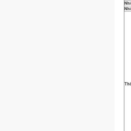
Nhi
Nhi
Thô